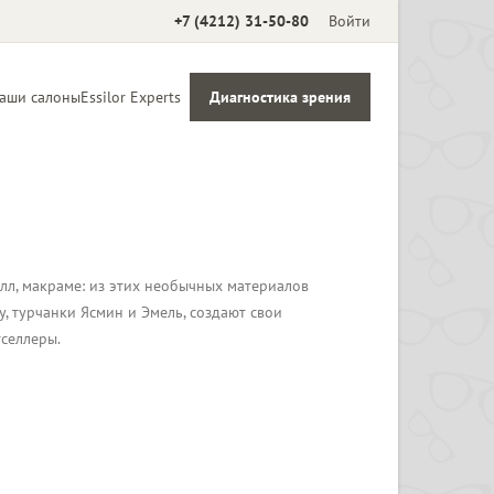
+7 (4212) 31-50-80
Войти
аши салоны
Essilor Experts
Диагностика зрения
Аксессуары
алл, макраме: из этих необычных материалов
, турчанки Ясмин и Эмель, создают свои
тселлеры.