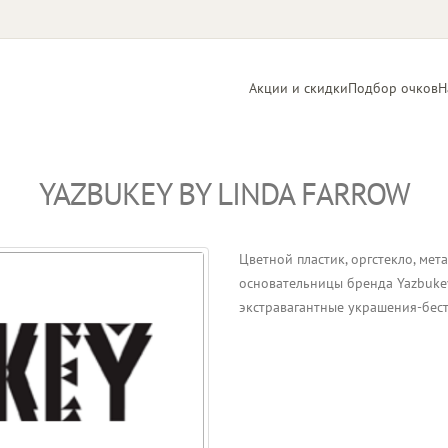
Акции и скидки
Подбор очков
Н
YAZBUKEY BY LINDA FARROW
Линзы
Контактные
для очков
линзы
Цветной пластик, оргстекло, мет
основательницы бренда Yazbukey
экстравагантные украшения-бес