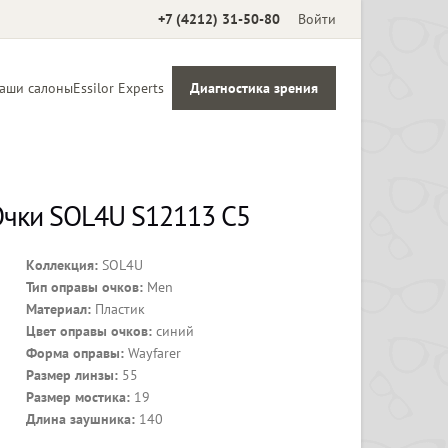
+7 (4212) 31-50-80
Войти
аши салоны
Essilor Experts
Диагностика зрения
Аксессуары
чки SOL4U S12113 C5
Коллекция:
SOL4U
Тип оправы очков:
Men
Материал:
Пластик
Цвет оправы очков:
синий
Форма оправы:
Wayfarer
Размер линзы:
55
Размер мостика:
19
Длина заушника:
140