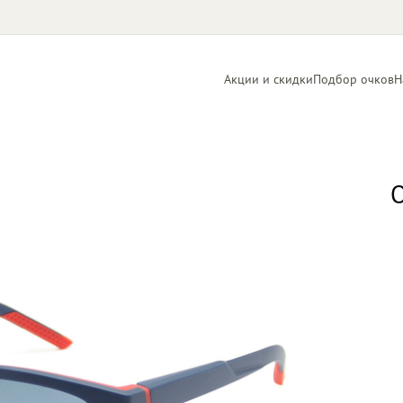
Акции и скидки
Подбор очков
Н
Линзы
Контактные
для очков
линзы
О