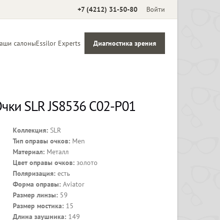
+7 (4212) 31-50-80
Войти
аши салоны
Essilor Experts
Диагностика зрения
Аксессуары
чки SLR JS8536 С02-P01
Коллекция:
SLR
Тип оправы очков:
Men
Материал:
Металл
Цвет оправы очков:
золото
Поляризация:
есть
Форма оправы:
Aviator
Размер линзы:
59
Размер мостика:
15
Длина заушника:
149