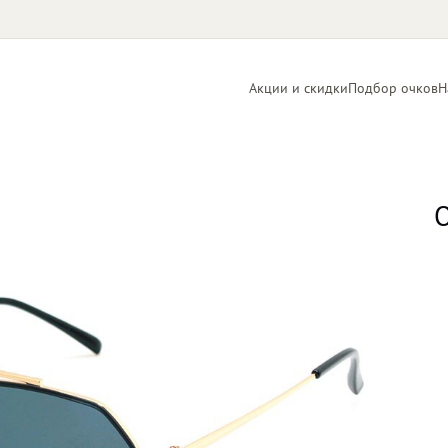
Акции и скидки
Подбор очков
Н
Линзы
Контактные
для очков
линзы
О