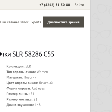
+7 (4212) 31-50-80
Войти
аши салоны
Essilor Experts
Диагностика зрения
Аксессуары
чки SLR 58286 С55
Коллекция:
SLR
Тип оправы очков:
Women
Материал:
Пластик
Цвет оправы очков:
бежевый
Форма оправы:
Cat eyes
Размер линзы:
51
Размер мостика:
21
Длина заушника:
148