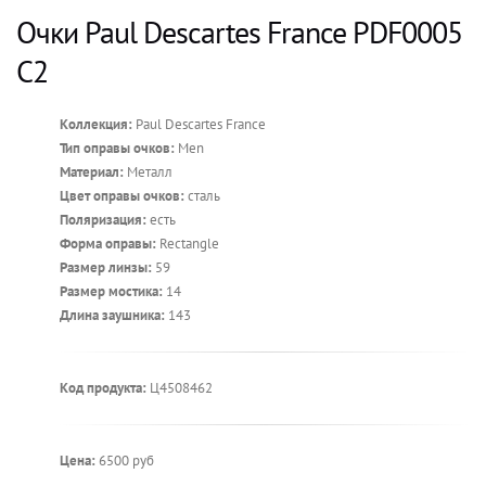
Очки Paul Descartes France PDF0005
C2
Коллекция:
Paul Descartes France
Тип оправы очков:
Men
Материал:
Металл
Цвет оправы очков:
сталь
Поляризация:
есть
Форма оправы:
Rectangle
Размер линзы:
59
Размер мостика:
14
Длина заушника:
143
Код продукта:
Ц4508462
Цена:
6500 руб