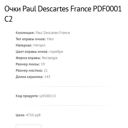
Очки Paul Descartes France PDF0001
C2
Коллекция:
Paul Descartes France
Тип оправы очков:
Men
Материал:
Металл
Цвет оправы очков:
серебро
Форма оправы:
Rectangle
Размер линзы:
59
Размер мостика:
21
Длина заушника:
143
Код продукта:
Ц4500115
Цена:
4750 руб