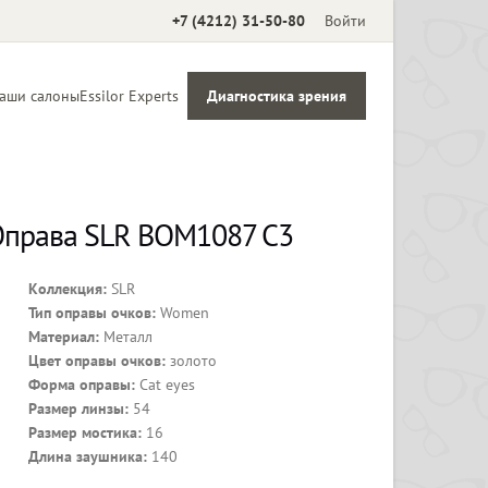
+7 (4212) 31-50-80
Войти
аши салоны
Essilor Experts
Диагностика зрения
Аксессуары
права SLR BOM1087 C3
Коллекция:
SLR
Тип оправы очков:
Women
Материал:
Металл
Цвет оправы очков:
золото
Форма оправы:
Cat eyes
Размер линзы:
54
Размер мостика:
16
Длина заушника:
140