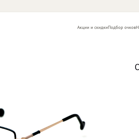
Акции и скидки
Подбор очков
Н
Линзы
Контактные
для очков
линзы
О