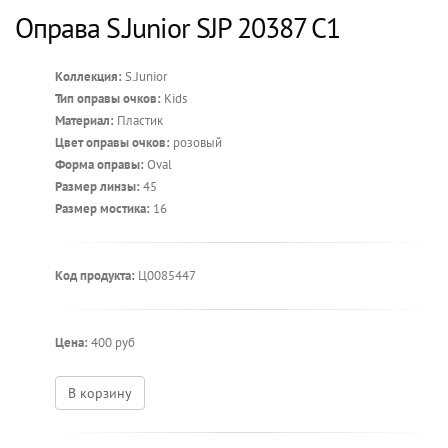
Оправа S.Junior SJP 20387 C1
Коллекция:
S.Junior
Тип оправы очков:
Kids
Материал:
Пластик
Цвет оправы очков:
розовый
Форма оправы:
Oval
Размер линзы:
45
Размер мостика:
16
Код продукта:
Ц0085447
Цена:
400 руб
В корзину