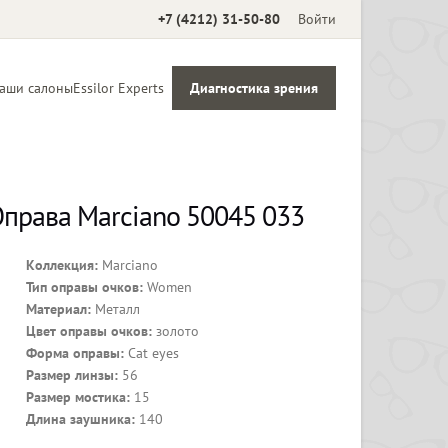
+7 (4212) 31-50-80
Войти
аши салоны
Essilor Experts
Диагностика зрения
Аксессуары
права Marciano 50045 033
Коллекция:
Marciano
Тип оправы очков:
Women
Материал:
Металл
Цвет оправы очков:
золото
Форма оправы:
Cat eyes
Размер линзы:
56
Размер мостика:
15
Длина заушника:
140