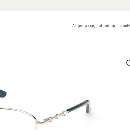
Акции и скидки
Подбор очков
Н
Линзы
Контактные
для очков
линзы
О