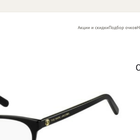
Акции и скидки
Подбор очков
Н
Линзы
Контактные
для очков
линзы
О