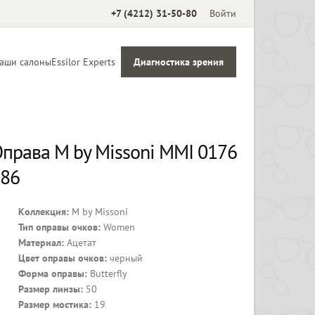
+7 (4212) 31-50-80
Войти
аши салоны
Essilor Experts
Диагностика зрения
Аксессуары
права M by Missoni MMI 0176
86
Коллекция:
M by Missoni
Тип оправы очков:
Women
Материал:
Ацетат
Цвет оправы очков:
черный
Форма оправы:
Butterfly
Размер линзы:
50
Размер мостика:
19