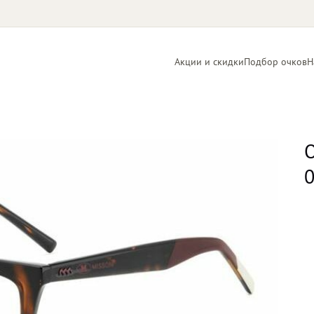
Акции и скидки
Подбор очков
Н
Линзы
Контактные
для очков
линзы
О
0