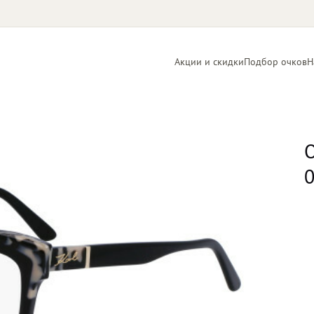
Акции и скидки
Подбор очков
Н
Линзы
Контактные
для очков
линзы
О
0