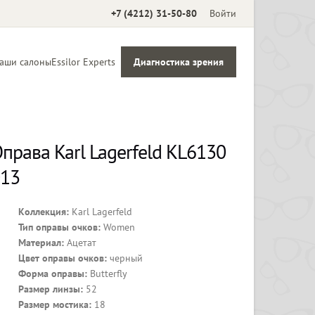
+7 (4212) 31-50-80
Войти
аши салоны
Essilor Experts
Диагностика зрения
Аксессуары
права Karl Lagerfeld KL6130
13
Коллекция:
Karl Lagerfeld
Тип оправы очков:
Women
Материал:
Ацетат
Цвет оправы очков:
черный
Форма оправы:
Butterfly
Размер линзы:
52
Размер мостика:
18