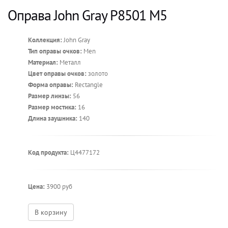
Оправа John Gray P8501 M5
Коллекция:
John Gray
Тип оправы очков:
Men
Материал:
Металл
Цвет оправы очков:
золото
Форма оправы:
Rectangle
Размер линзы:
56
Размер мостика:
16
Длина заушника:
140
Код продукта:
Ц4477172
Цена:
3900 руб
В корзину