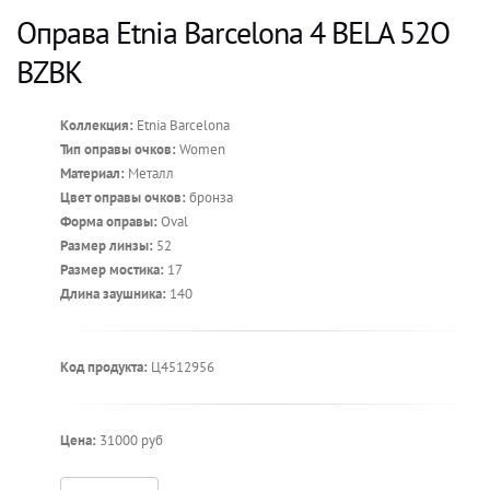
Оправа Etnia Barcelona 4 BELA 52O
BZBK
Коллекция:
Etnia Barcelona
Тип оправы очков:
Women
Материал:
Металл
Цвет оправы очков:
бронза
Форма оправы:
Oval
Размер линзы:
52
Размер мостика:
17
Длина заушника:
140
Код продукта:
Ц4512956
Цена:
31000 руб