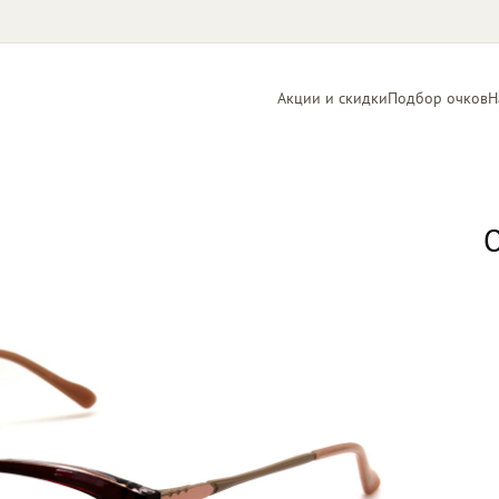
Акции и скидки
Подбор очков
Н
Линзы
Контактные
для очков
линзы
О