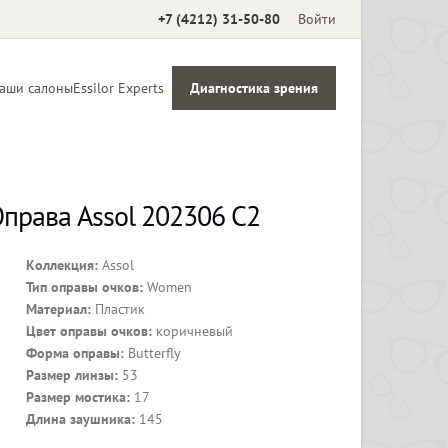
+7 (4212) 31-50-80
Войти
аши салоны
Essilor Experts
Диагностика зрения
Аксессуары
права Assol 202306 С2
Коллекция:
Assol
Тип оправы очков:
Women
Материал:
Пластик
Цвет оправы очков:
коричневый
Форма оправы:
Butterfly
Размер линзы:
53
Размер мостика:
17
Длина заушника:
145