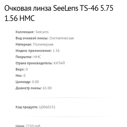
Очковая линза SeeLens TS-46 5.75
1.56 HMC
Коллекция:
SeeLens
Вид очковой линзы:
Стигматическая
Материал:
Полимерная
Индекс преломления:
1.56
Покрытие:
HMC
Страна производитель:
КИТАЙ
Верх:
0
Низ:
0
Цилиндр:
0.00
Диаметр линзы:
65.00
Код продукта:
Ц0060231
Цена:
2250 руб