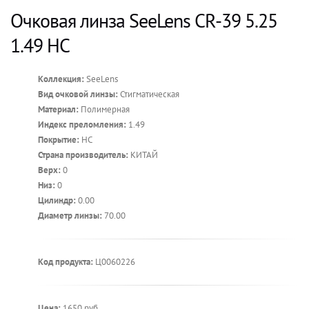
Очковая линза SeeLens CR-39 5.25
1.49 HC
Коллекция:
SeeLens
Вид очковой линзы:
Стигматическая
Материал:
Полимерная
Индекс преломления:
1.49
Покрытие:
HC
Страна производитель:
КИТАЙ
Верх:
0
Низ:
0
Цилиндр:
0.00
Диаметр линзы:
70.00
Код продукта:
Ц0060226
Цена:
1650 руб