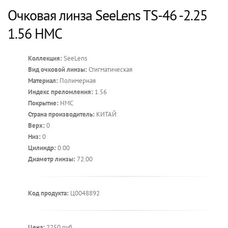
Очковая линза SeeLens TS-46 -2.25
1.56 HMC
Коллекция:
SeeLens
Вид очковой линзы:
Стигматическая
Материал:
Полимерная
Индекс преломления:
1.56
Покрытие:
HMC
Страна производитель:
КИТАЙ
Верх:
0
Низ:
0
Цилиндр:
0.00
Диаметр линзы:
72.00
Код продукта:
Ц0048892
Цена:
2250 руб