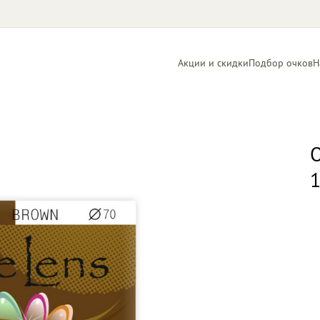
Акции и скидки
Подбор очков
Н
Линзы
Контактные
для очков
линзы
О
1