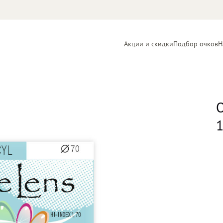
Акции и скидки
Подбор очков
Н
Линзы
Контактные
для очков
линзы
О
1