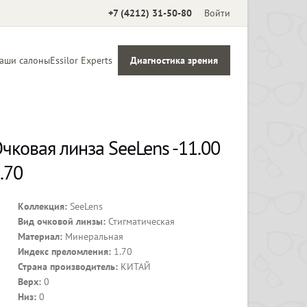
+7 (4212) 31-50-80
Войти
аши салоны
Essilor Experts
Диагностика зрения
Аксессуары
чковая линза SeeLens -11.00
.70
Коллекция:
SeeLens
Вид очковой линзы:
Стигматическая
Материал:
Минеральная
Индекс преломления:
1.70
Страна производитель:
КИТАЙ
Верх:
0
Низ:
0