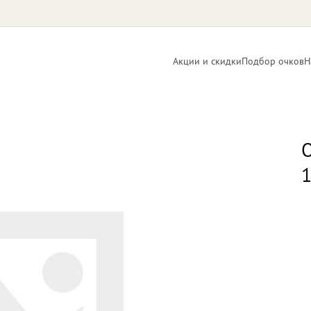
Акции и скидки
Подбор очков
Н
Линзы
Контактные
для очков
линзы
О
1