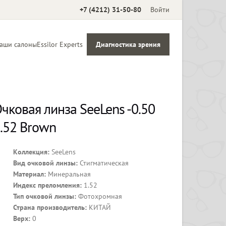
+7 (4212) 31-50-80
Войти
аши салоны
Essilor Experts
Диагностика зрения
Аксессуары
чковая линза SeeLens -0.50
.52 Brown
Коллекция:
SeeLens
Вид очковой линзы:
Стигматическая
Материал:
Минеральная
Индекс преломления:
1.52
Тип очковой линзы:
Фотохромная
Страна производитель:
КИТАЙ
Верх:
0