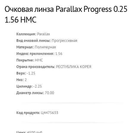
Очковая линза Parallax Progress 0.25
1.56 HMC
Коллекция:
Parallax
Вид очковой линзы:
Прогрессивная
Материал:
Полимерная
Индекс преломления:
1.56
Покрытие:
HMC
Страна производитель:
РЕСПУБЛИКА КОРЕЯ
Верх:
-1.25
Низ:
2
Цилиндр:
-2.25
Диаметр линзы:
70.00
Код продукта:
Ц4475633
Цена:
4500 руб