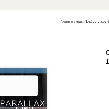
Акции и скидки
Подбор очков
Н
Линзы
Контактные
для очков
линзы
О
1