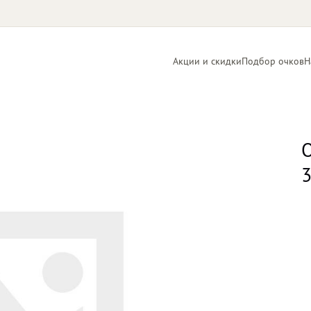
Акции и скидки
Подбор очков
Н
Линзы
Контактные
для очков
линзы
О
3