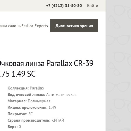
+7 (4212) 31-50-80
Войти
аши салоны
Essilor Experts
Диагностика зрения
Аксессуары
чковая линза Parallax CR-39
.75 1.49 SC
Коллекция:
Parallax
Вид очковой линзы:
Астигматическая
Материал:
Полимерная
Индекс преломления:
1.49
Покрытие:
SC
Страна производитель:
КИТАЙ
Верх:
0