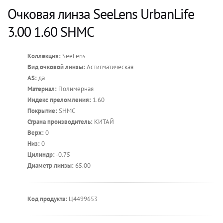
Очковая линза SeeLens UrbanLife
3.00 1.60 SHMC
Коллекция:
SeeLens
Вид очковой линзы:
Астигматическая
AS:
да
Материал:
Полимерная
Индекс преломления:
1.60
Покрытие:
SHMC
Страна производитель:
КИТАЙ
Верх:
0
Низ:
0
Цилиндр:
-0.75
Диаметр линзы:
65.00
Код продукта:
Ц4499653