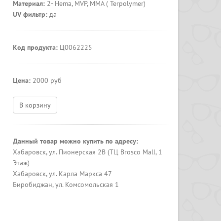
Материал:
2- Hema, MVP, MMA ( Terpolymer)
UV фильтр:
да
Код продукта:
Ц0062225
Цена:
2000 руб
В корзину
Данный товар можно купить по адресу:
Хабаровск, ул. Пионерская 2В (ТЦ Brosco Mall, 1
Этаж)
Хабаровск, ул. Карла Маркса 47
Биробиджан, ул. Комсомольская 1