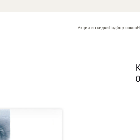
Акции и скидки
Подбор очков
Н
Линзы
Контактные
для очков
линзы
К
0