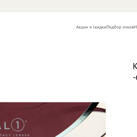
Акции и скидки
Подбор очков
Н
Линзы
Контактные
для очков
линзы
К
-