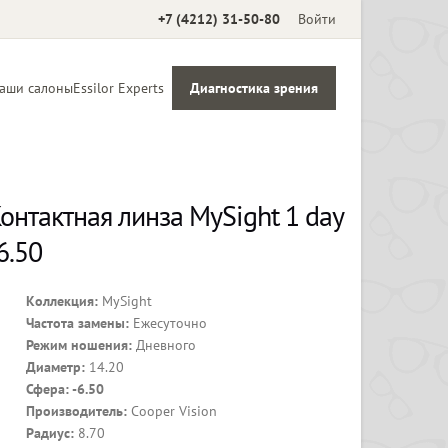
+7 (4212) 31-50-80
Войти
аши салоны
Essilor Experts
Диагностика зрения
Аксессуары
онтактная линза MySight 1 day
6.50
Коллекция:
MySight
Частота замены:
Ежесуточно
Режим ношения:
Дневного
Диаметр:
14.20
Сфера: -6.50
Производитель:
Cooper Vision
Радиус:
8.70