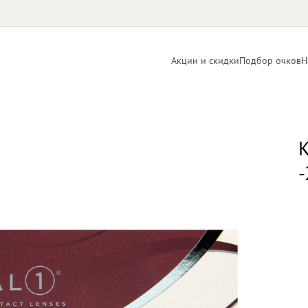
Акции и скидки
Подбор очков
Н
Линзы
Контактные
для очков
линзы
К
-