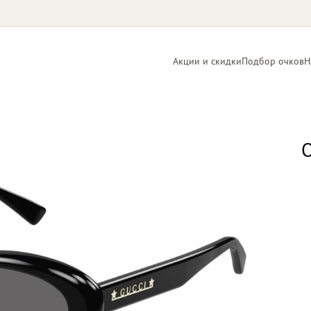
Акции и скидки
Подбор очков
Н
Линзы
Контактные
для очков
линзы
О