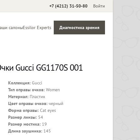
+7 (4212) 31-50-80
Войти
аши салоны
Essilor Experts
Диагностика зрения
Аксессуары
чки Gucci GG1170S 001
Коллекция:
Gucci
Тип оправы очков:
Women
Материал:
Пластик
Цвет оправы очков:
черный
Форма оправы:
Cat eyes
Размер линзы:
54
Размер мостика:
19
Длина заушника:
145