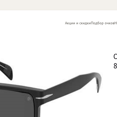
Акции и скидки
Подбор очков
Н
Линзы
Контактные
для очков
линзы
О
8