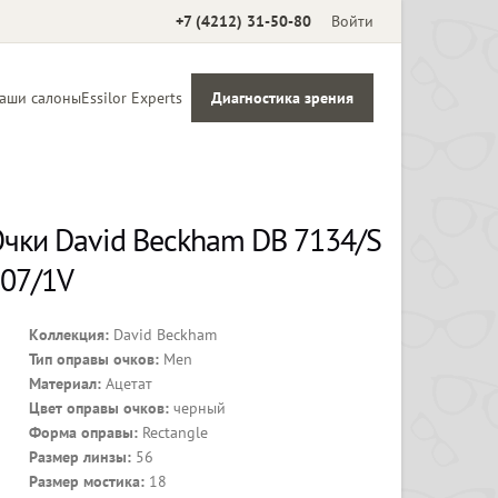
+7 (4212) 31-50-80
Войти
аши салоны
Essilor Experts
Диагностика зрения
Аксессуары
чки David Beckham DB 7134/S
07/1V
Коллекция:
David Beckham
Тип оправы очков:
Men
Материал:
Ацетат
Цвет оправы очков:
черный
Форма оправы:
Rectangle
Размер линзы:
56
Размер мостика:
18