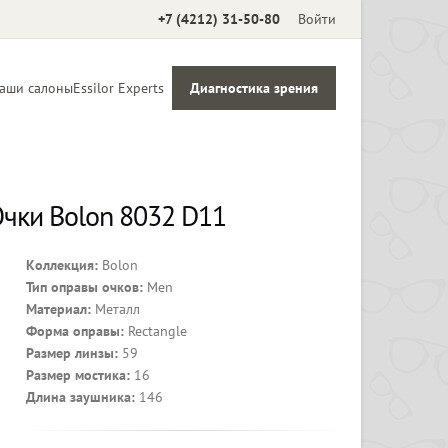
+7 (4212) 31-50-80
Войти
аши салоны
Essilor Experts
Диагностика зрения
Аксессуары
чки Bolon 8032 D11
Коллекция:
Bolon
Тип оправы очков:
Men
Материал:
Металл
Форма оправы:
Rectangle
Размер линзы:
59
Размер мостика:
16
Длина заушника:
146