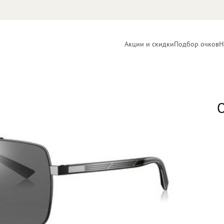
Акции и скидки
Подбор очков
Н
Линзы
Контактные
для очков
линзы
О