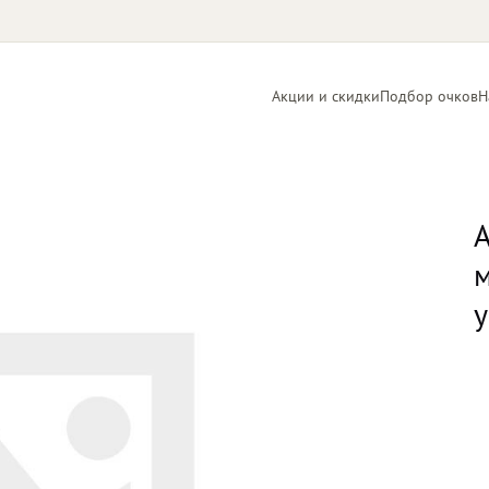
Акции и скидки
Подбор очков
Н
Линзы
Контактные
для очков
линзы
А
м
у