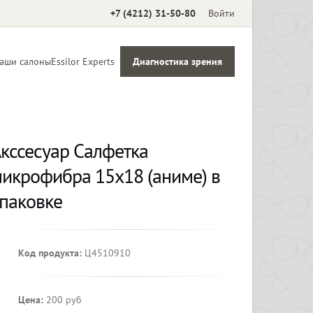
+7 (4212) 31-50-80
Войти
аши салоны
Essilor Experts
Диагностика зрения
Аксессуары
кссесуар Салфетка
икрофибра 15х18 (аниме) в
паковке
Код продукта:
Ц4510910
Цена:
200 руб