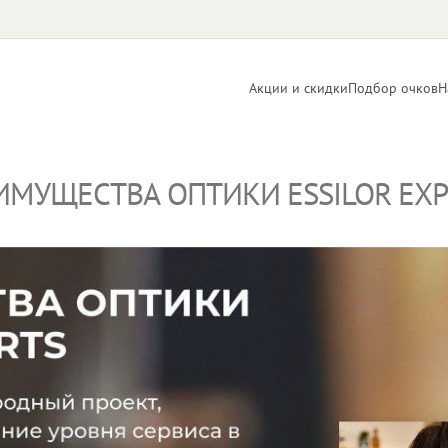
Акции и скидки
Подбор очков
Н
ИМУЩЕСТВА ОПТИКИ ЕSSILOR EXP
Линзы
Контактные
для очков
линзы